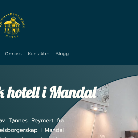
Om oss
Kontakter
Blogg
k hotell i Mandal
av Tønnes Reymert fra
delsborgerskap i Mandal