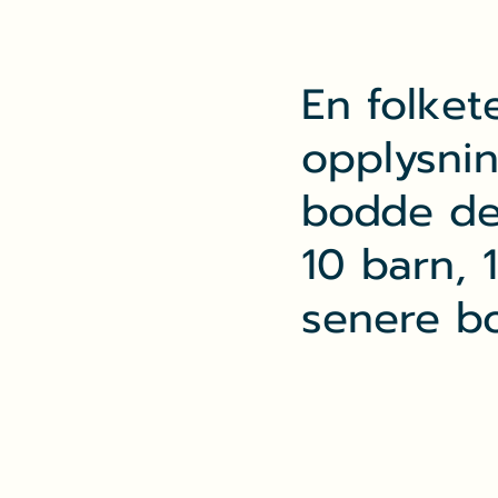
En folket
opplysnin
bodde det
10 barn, 
senere b