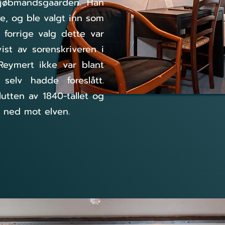
jøbmandsgaarden. Han
ke, og ble valgt inn som
forrige valg dette var
ist av sorenskriveren i
Reymert ikke var blant
 selv hadde foreslått.
utten av 1840-tallet og
 ned mot elven.