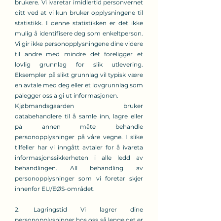
brukere. Vi ivaretar imidlertid personvernet
ditt ved at vi kun bruker opplysningene til
statistikk. I denne statistikken er det ikke
mulig å identifisere deg som enkeltperson.
Vi gir ikke personopplysningene dine videre
til andre med mindre det foreligger et
lovlig grunnlag for slik utlevering.
Eksempler på slikt grunnlag vil typisk være
en avtale med deg eller et lovgrunnlag som
pålegger oss å gi ut informasjonen.
Kjøbmandsgaarden bruker
databehandlere til å samle inn, lagre eller
på annen måte behandle
personopplysninger på våre vegne. I slike
tilfeller har vi inngått avtaler for å ivareta
informasjonssikkerheten i alle ledd av
behandlingen. All behandling av
personopplysninger som vi foretar skjer
innenfor EU/EØS-området.
2. Lagringstid Vi lagrer dine
personopplysninger hos oss så lenge det er