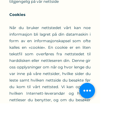
tilgjengelig på vår nettside
Cookies
Når du bruker nettstedet vårt kan noe
informasjon bli lagret på din datamaskin i
form av en informasjonskapsel som ofte
kalles en «cookie». En cookie er en liten
tekstfil som overføres fra nettstedet til
harddisken eller nettleseren din. Denne gir
oss opplysninger om når og hvor lenge du
var inne på våre nettsider, hvilke sider du
leste samt hvilken nettside du besøkte før
du kom til vårt nettsted. Vi kan også se
hvilken Internett-leverandør og hvilken
nettleser du benytter, og om du besøker
vårt nettsted med bruk av datamaskin,
mobiltelefon eller nettbrett. Cookies kan
også brukes til å gjøre annonser og annet
innhold mer relevant.
I noen nettlesere kan du endre